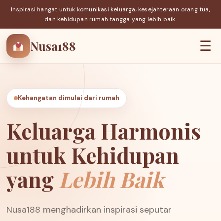
Inspirasi hangat untuk komunikasi keluarga, kesejahteraan orang tua,
dan kehidupan rumah tangga yang lebih baik.
Nusa188
☰
Kehangatan dimulai dari rumah
Keluarga Harmonis
untuk Kehidupan
yang
Lebih Baik
Nusa188 menghadirkan inspirasi seputar