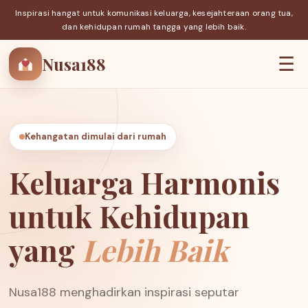
Inspirasi hangat untuk komunikasi keluarga, kesejahteraan orang tua,
dan kehidupan rumah tangga yang lebih baik.
Nusa188
☰
Kehangatan dimulai dari rumah
Keluarga Harmonis
untuk Kehidupan
yang
Lebih Baik
Nusa188 menghadirkan inspirasi seputar