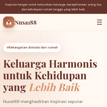
Inspirasi hangat untuk komunikasi keluarga, kesejahteraan orang tua,
dan kehidupan rumah tangga yang lebih baik.
Nusa188
☰
Kehangatan dimulai dari rumah
Keluarga Harmonis
untuk Kehidupan
yang
Lebih Baik
Nusa188 menghadirkan inspirasi seputar