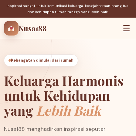
Inspirasi hangat untuk komunikasi keluarga, kesejahteraan orang tua,
dan kehidupan rumah tangga yang lebih baik.
Nusa188
☰
Kehangatan dimulai dari rumah
Keluarga Harmonis
untuk Kehidupan
yang
Lebih Baik
Nusa188 menghadirkan inspirasi seputar