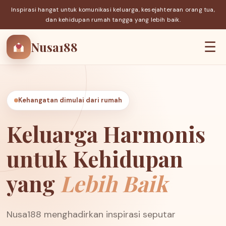
Inspirasi hangat untuk komunikasi keluarga, kesejahteraan orang tua,
dan kehidupan rumah tangga yang lebih baik.
Nusa188
☰
Kehangatan dimulai dari rumah
Keluarga Harmonis
untuk Kehidupan
yang
Lebih Baik
Nusa188 menghadirkan inspirasi seputar